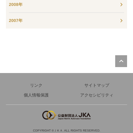
2008年
2007年
P
リンク
サイトマップ
個人情報保護
アクセシビリティ
COPYRIGHT ©ＪＫＡ. ALL RIGHTS RESERVED.