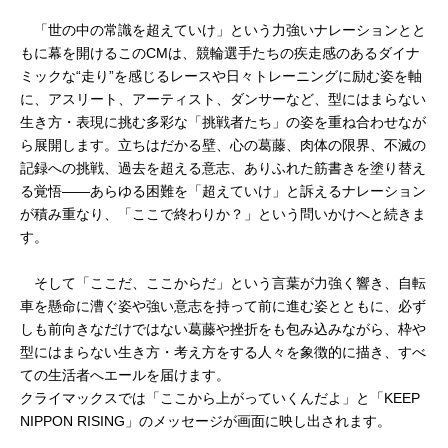
「世の中の常識を超えていけ」という力強いナレーションとと
もに幕を開けるこのCMは、競輪選手たちの疾走感のあるダイナ
ミックな“走り”を感じるレースや日々トレーニングに励む姿を軸
に、アスリート、アーティスト、ダンサーなど、型にはまらない
生き方・表現に挑む多彩な「挑戦者たち」の姿を重ね合わせなが
ら展開します。立ちはだかる壁、心の葛藤、肉体の限界、不滅の
記録への挑戦、過去を超える意志、ありふれた筋書きを塗り替え
る覚悟――あらゆる困難を「超えていけ」と訴えるナレーション
が積み重なり、「ここで終わりか？」という問いかけへと続きま
す。
そして「ここだ、ここからだ」という言葉が力強く響き、自転
車を懸命に漕ぐ姿や強い意志を持って前に進む姿とともに、必ず
しも前向きなだけではない葛藤や挫折をも包み込みながら、枠や
型にはまらない生き方・考え方をする人々を象徴的に描き、すべ
ての生活者へエールを届けます。
クライマックスでは「ここから上がっていくんだよ」と「KEEP
NIPPON RISING」のメッセージが画面に映し出されます。