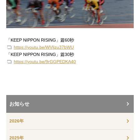
「KEEP NIPPON RISING」篇60秒
https://youtu.be/WVljzu37bWU
「KEEP NIPPON RISING」篇30秒
https://youtu.be/9rGGPEDKA40
お知らせ
2026年
2025年