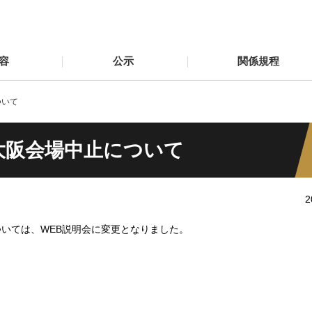
容
公示
関係規程
ついて
大阪会場中止について
2
ついては、WEB説明会に変更となりました。