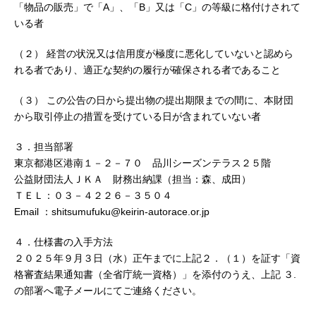
「物品の販売」で「A」、「B」又は「C」の等級に格付けされて
いる者
（２） 経営の状況又は信用度が極度に悪化していないと認めら
れる者であり、適正な契約の履行が確保される者であること
（３） この公告の日から提出物の提出期限までの間に、本財団
から取引停止の措置を受けている日が含まれていない者
３．担当部署
東京都港区港南１－２－７０ 品川シーズンテラス２５階
公益財団法人ＪＫＡ 財務出納課（担当：森、成田）
ＴＥＬ：０３－４２２６－３５０４
Email ：shitsumufuku@keirin-autorace.or.jp
４．仕様書の入手方法
２０２５年９月３日（水）正午までに上記２．（１）を証す「資
格審査結果通知書（全省庁統一資格）」を添付のうえ、上記 ３.
の部署へ電子メールにてご連絡ください。